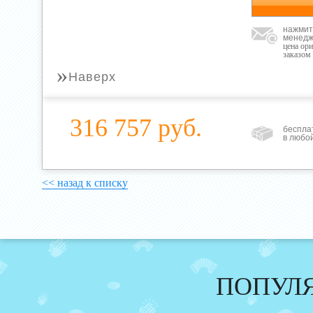
нажмит
менедж
цена ор
заказом
»
Наверх
316 757 руб.
беспла
в любо
<< назад к списку
ПОПУЛ