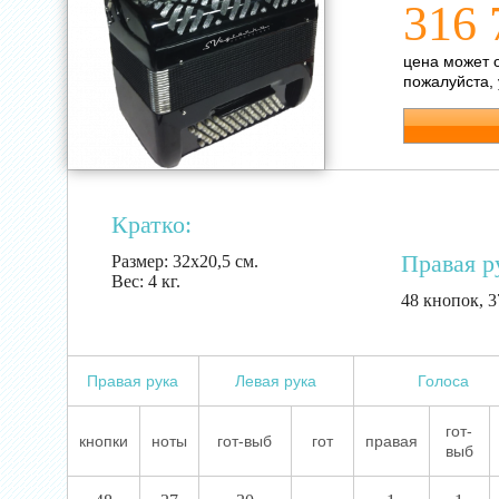
316 
цена может 
пожалуйста,
Кратко:
Правая р
Размер:
32х20,5 см.
Вес:
4 кг.
48 кнопок, 37
Правая рука
Левая рука
Голоса
гот-
кнопки
ноты
гот-выб
гот
правая
выб