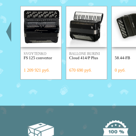
SVOYTENKO
BALLONE BURINI
FS 125 convertor
Cloud 414/P Plus
58.44-FB
ACCORDIONS
1 209 921 руб.
670 690 руб.
0 руб.