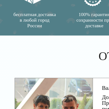
бесплатная доставка
100% гаранти
в любой город
сохранности п
России
доставке
О
Ва
До
Пр
по