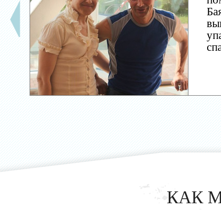
Ба
вы
уп
сп
КАК 