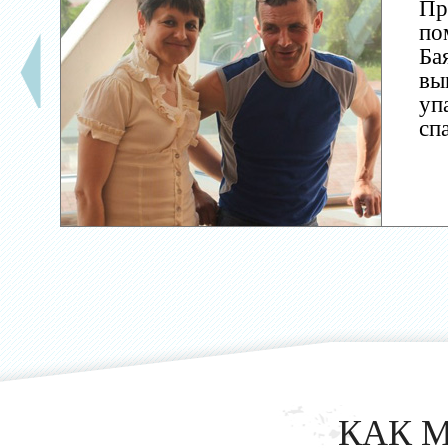
Пр
по
Ба
вы
уп
сп
КАК 