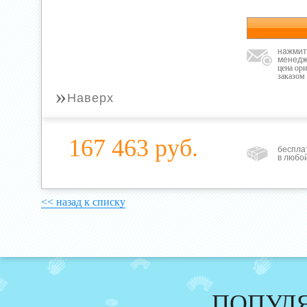
нажмит
менедж
цена ор
заказом
»
Наверх
167 463 руб.
беспла
в любо
<< назад к списку
ПОПУЛ