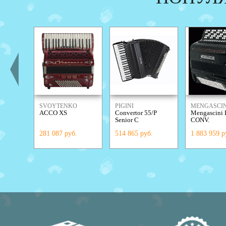
SVOYTENKO
PIGINI
MENGASCIN
ACCO XS
Convertor 55/P
Mengascini
ACCORDIONS
Senior С
CONV.
281 087 руб.
514 865 руб.
1 883 959 р