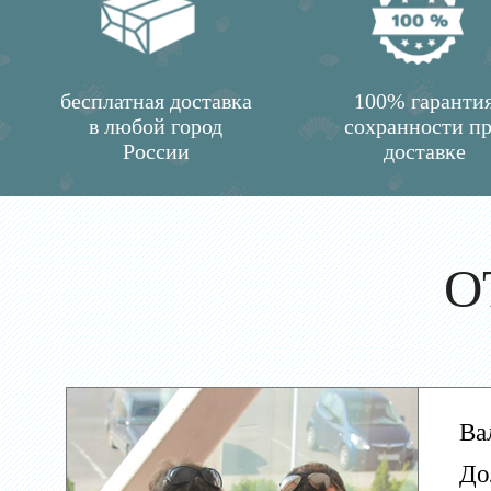
бесплатная доставка
100% гаранти
в любой город
сохранности п
России
доставке
О
Ва
До