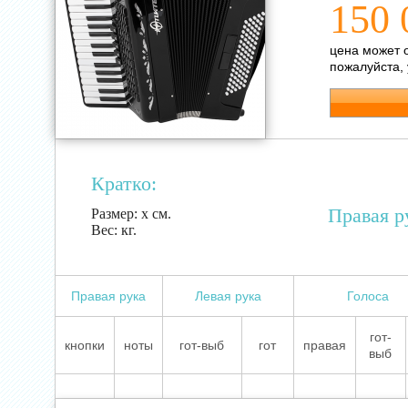
150 
цена может 
пожалуйста,
Кратко:
Правая р
Размер:
х см.
Вес:
кг.
Правая рука
Левая рука
Голоса
гот-
кнопки
ноты
гот-выб
гот
правая
выб