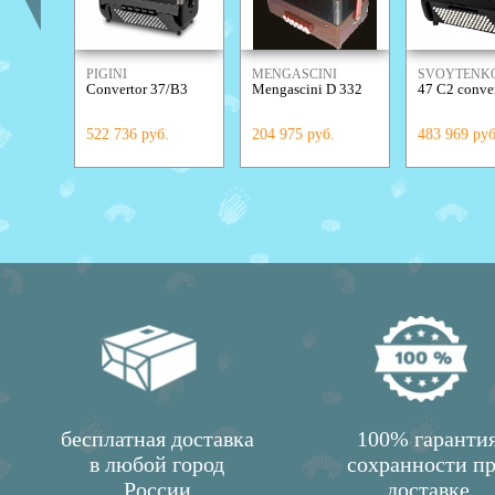
PIGINI
MENGASCINI
SVOYTENK
Convertor 37/B3
Mengascini D 332
47 C2 conve
ACCORDIO
522 736 руб.
204 975 руб.
483 969 руб
бесплатная доставка
100% гаранти
в любой город
сохранности п
России
доставке