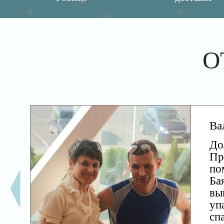
О
Ва
До
Пр
по
Ба
вы
уп
сп