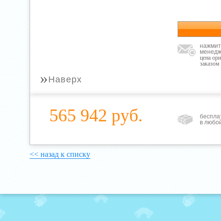
нажмит
менедж
цена ор
заказом
»
Наверх
565 942 руб.
беспла
в любо
<< назад к списку