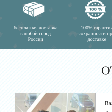
бесплатная доставка
100% гаранти
в любой город
сохранности п
России
доставке
О
Ва