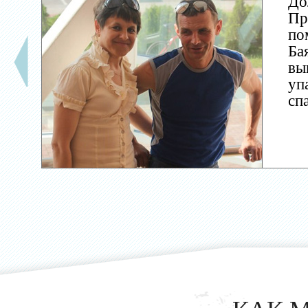
До
Пр
по
Ба
вы
уп
сп