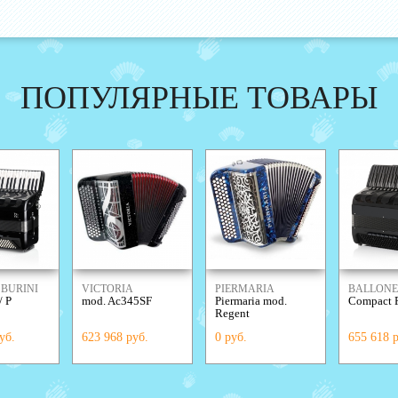
ПОПУЛЯРНЫЕ ТОВАРЫ
BURINI
VICTORIA
PIERMARIA
BALLONE
/ P
mod. Ac345SF
Piermaria mod.
Compact P
Regent
уб.
623 968 руб.
0 руб.
655 618 