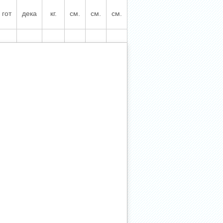
гот
дека
кг.
см.
см.
см.