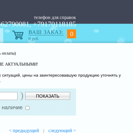
телефон для справок
62790081, +79170118185
ВАШ ЗАКАЗ:
0
0
руб.
ь оплаты)
НЕ АКТУАЛЬНЫМИ!
х ситуаций, цены на заинтересовавшую продукцию уточнять у
.
)
ПОКАЗАТЬ
 наличие
< предыдущий
следующий >
|