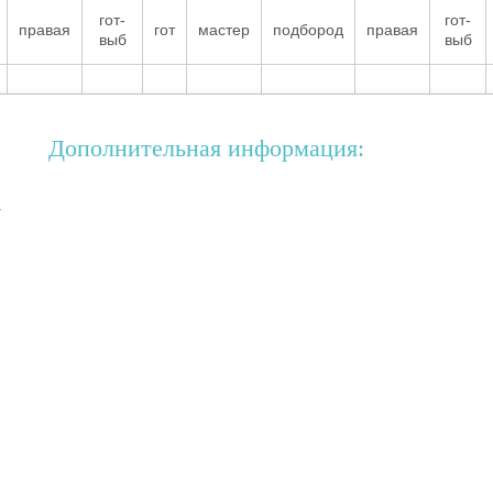
гот-
гот-
правая
гот
мастер
подбород
правая
выб
выб
Дополнительная информация:
а