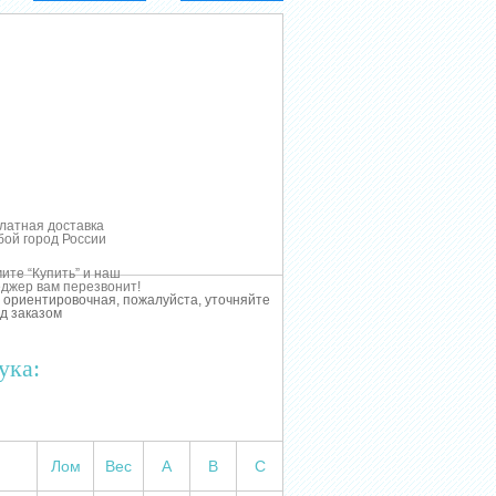
латная доставка
бой город России
ите “Купить” и наш
джер вам перезвонит!
 ориентировочная, пожалуйста, уточняйте
д заказом
ука:
Лом
Вес
А
В
С