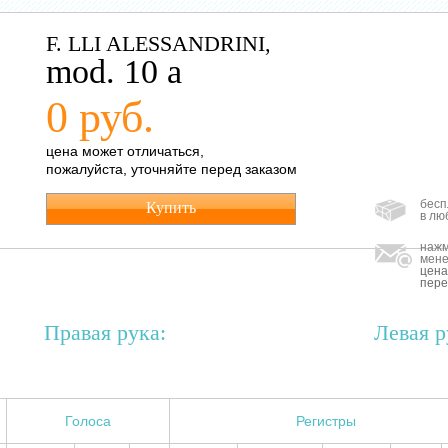
F. LLI ALESSANDRINI,
mod. 10 a
0 руб.
цена может отличаться,
пожалуйста, уточняйте перед заказом
бесп
Купить
в лю
нажм
мене
цена
пере
Правая рука:
Левая р
Голоса
Регистры