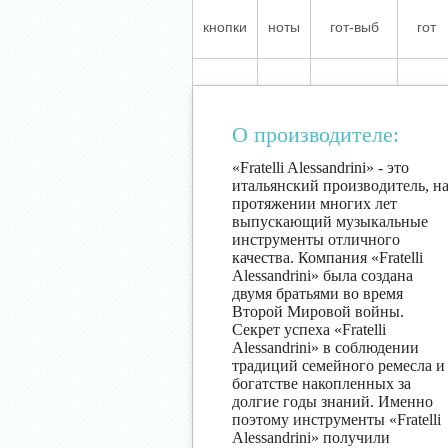
кнопки
ноты
гот-выб
гот
О производителе:
«Fratelli Alessandrini» - это
итальянский производитель, н
протяжении многих лет
выпускающий музыкальные
инструменты отличного
качества. Компания «Fratelli
Alessandrini» была создана
двумя братьями во время
Второй Мировой войны.
Секрет успеха «Fratelli
Alessandrini» в соблюдении
традиций семейного ремесла и
богатстве накопленных за
долгие годы знаний. Именно
поэтому инструменты «Fratelli
Alessandrini» получили