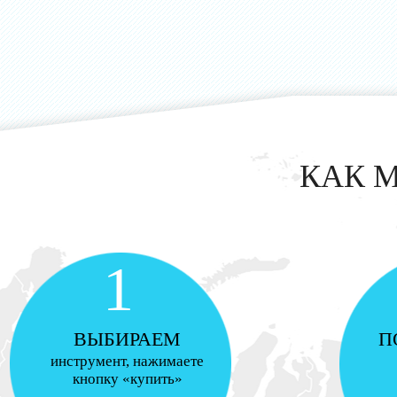
КАК 
1
ВЫБИРАЕМ
П
инструмент, нажимаете
кнопку «купить»