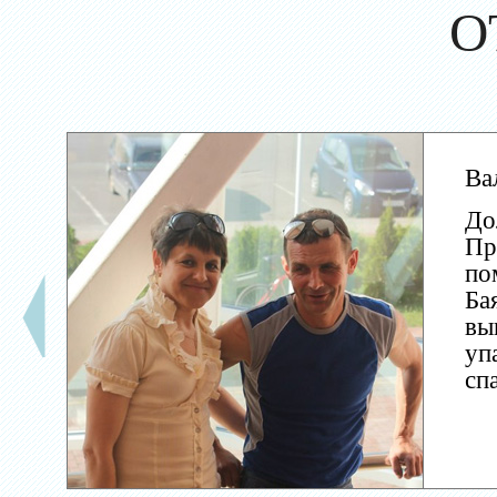
О
Ва
До
Пр
по
Ба
вы
уп
сп