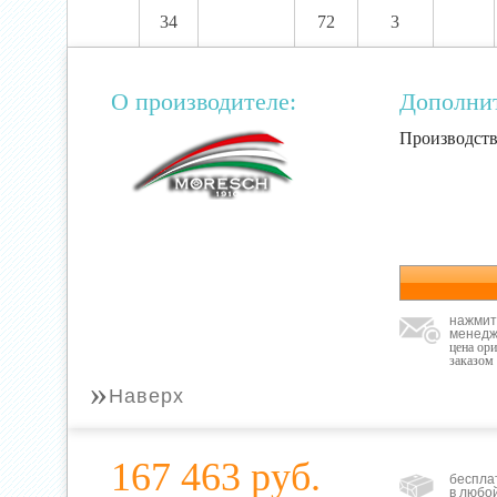
34
72
3
О производителе:
Дополни
Производств
нажмит
менедж
цена ор
заказом
»
Наверх
167 463 руб.
беспла
в любо