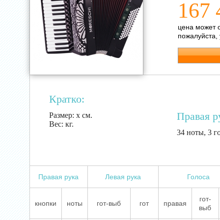
167 
цена может 
пожалуйста,
Кратко:
Правая р
Размер:
х см.
Вес:
кг.
34 ноты, 3 г
Правая рука
Левая рука
Голоса
гот-
кнопки
ноты
гот-выб
гот
правая
выб