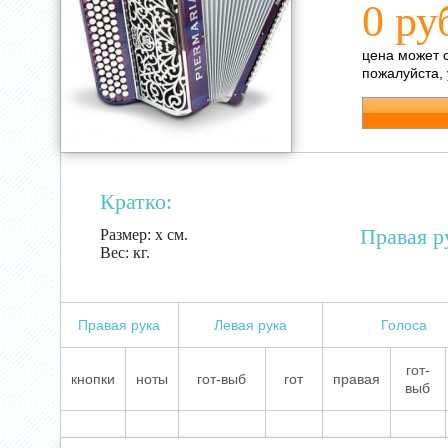
0 ру
цена может 
пожалуйста,
Кратко:
Правая р
Размер:
х см.
Вес:
кг.
Правая рука
Левая рука
Голоса
гот-
кнопки
ноты
гот-выб
гот
правая
выб