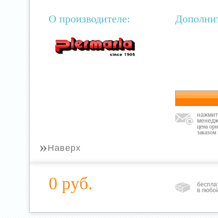
О производителе:
Дополни
нажмит
менедж
цена ор
заказом
»
Наверх
0 руб.
беспла
в любо