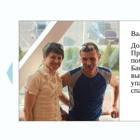
Ва
До
Пр
по
Ба
вы
уп
сп