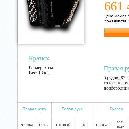
661 
цена может 
пожалуйста,
Кратко:
Правая р
Размер:
х см.
Вес:
13 кг.
5 рядов, 87 к
голоса в лом
подбородни
Правая рука
Левая рука
Голоса
гот-
кнопки
ноты
гот-выб
гот
правая
выб