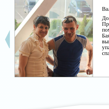
Ва
До
Пр
по
Ба
вы
уп
сп