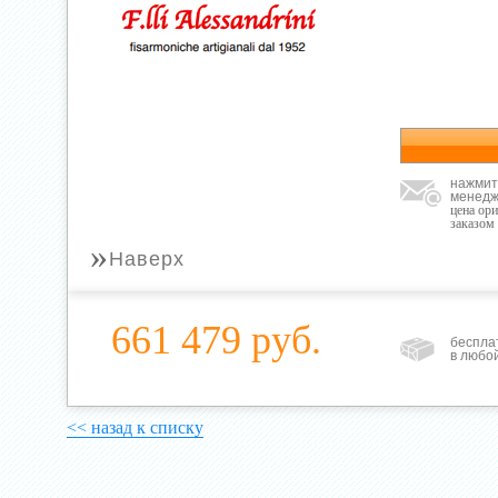
нажмит
менедж
цена ор
заказом
»
Наверх
661 479 руб.
беспла
в любо
<< назад к списку