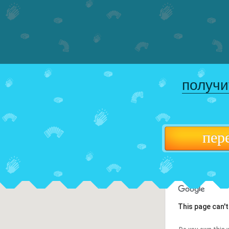
получи
пер
This page can'