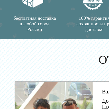
бесплатная доставка
100% гаранти
в любой город
сохранности п
России
доставке
О
Ва
До
Пр