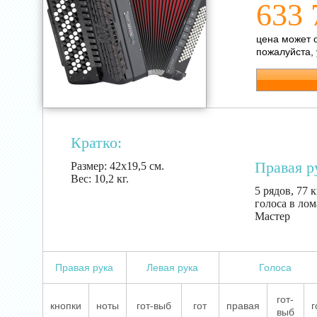
633 
цена может 
пожалуйста,
Кратко:
Правая р
Размер:
42х19,5 см.
Вес:
10,2 кг.
5 рядов, 77 
голоса в лом
Мастер
Правая рука
Левая рука
Голоса
гот-
кнопки
ноты
гот-выб
гот
правая
г
выб