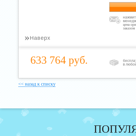
нажмит
менедж
цена ор
заказом
»
Наверх
633 764 руб.
беспла
в любо
<< назад к списку
ПОПУЛ