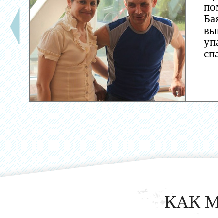
по
Ба
вы
уп
сп
КАК 