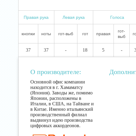
Правая рука
Левая рука
Голоса
гот-
кнопки
ноты
гот-выб
гот
правая
г
выб
37
37
-
18
5
-
О производителе:
Дополни
Основной офис компании
находится в г. Хамаматсу
(Япония). Заводы же, помимо
Японии, расположены в
Италии, в США, на Тайване и
в Китае. Именно итальянский
производственный филиал
выдвинул идею производства
цифровых аккордеонов.