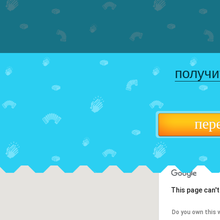
получи
пер
This page can'
Do you own this 