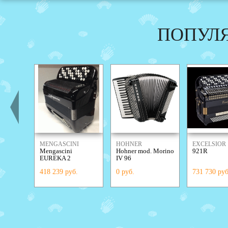
ПОПУЛ
MENGASCINI
HOHNER
EXCELSIOR
Mengascini
Hohner mod. Morino
921R
EUREKA 2
IV 96
418 239 руб.
0 руб.
731 730 руб