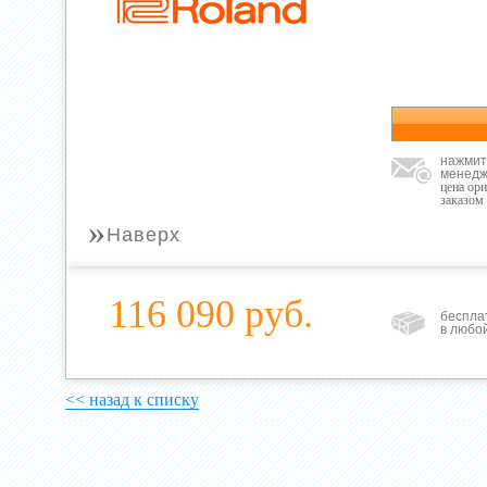
нажмит
менедж
цена ор
заказом
»
Наверх
116 090 руб.
беспла
в любо
<< назад к списку