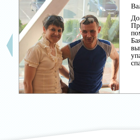
Ва
До
Пр
по
Ба
вы
уп
сп