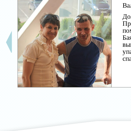
Ва
До
Пр
по
Ба
вы
уп
сп