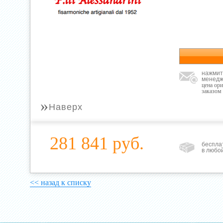
нажмит
менедж
цена ор
заказом
»
Наверх
281 841 руб.
беспла
в любо
<< назад к списку