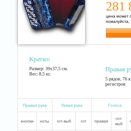
281 
цена может 
пожалуйста,
Кратко:
Правая р
Размер:
39х37,5 см.
Вес:
8,5 кг.
5 рядов, 76 к
регистров
Правая рука
Левая рука
Голоса
гот-
кнопки
ноты
гот-выб
гот
правая
выб