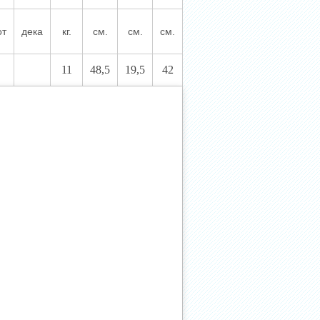
от
дека
кг.
см.
см.
см.
11
48,5
19,5
42