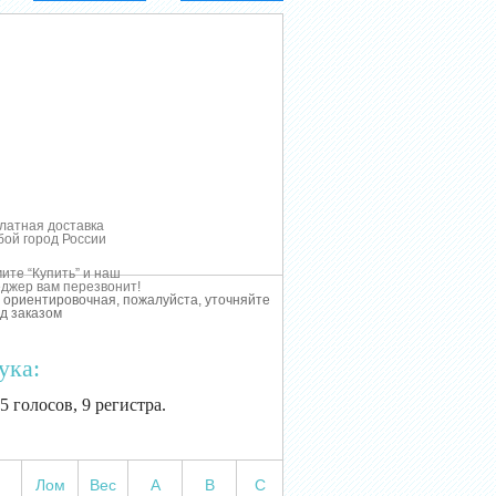
латная доставка
бой город России
ите “Купить” и наш
джер вам перезвонит!
 ориентировочная, пожалуйста, уточняйте
д заказом
ука:
 5 голосов, 9 регистра.
Лом
Вес
А
В
С