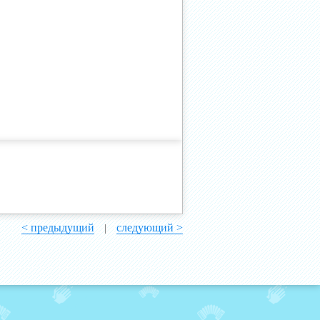
< предыдущий
следующий >
|