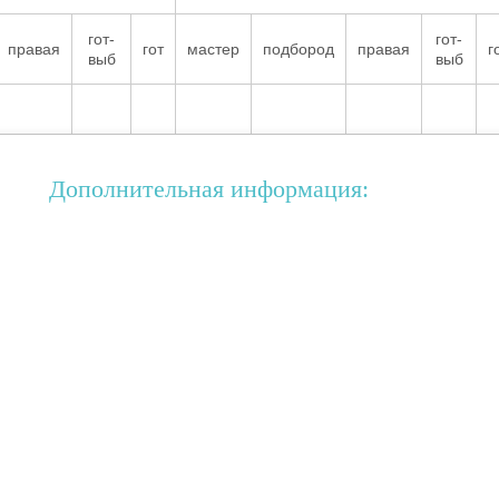
гот-
гот-
правая
гот
мастер
подбород
правая
г
выб
выб
Дополнительная информация: