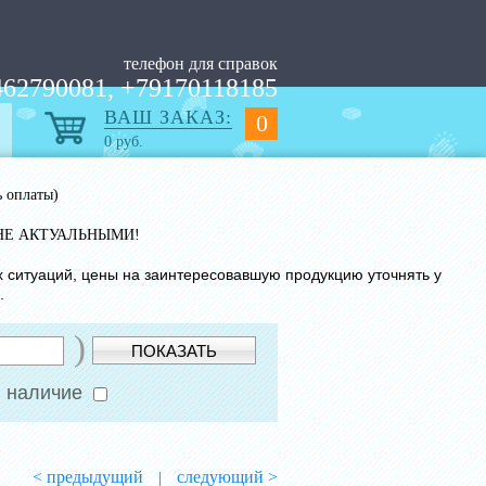
телефон для справок
62790081, +79170118185
ВАШ ЗАКАЗ:
0
0
руб.
ь оплаты)
НЕ АКТУАЛЬНЫМИ!
х ситуаций, цены на заинтересовавшую продукцию уточнять у
.
)
ПОКАЗАТЬ
 наличие
< предыдущий
следующий >
|