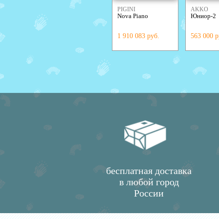
PIGINI
AKKO
Nova Piano
Юниор-2
1 910 083 руб.
563 000 р
бесплатная доставка
в любой город
России