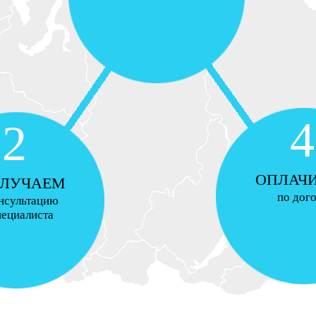
4
2
ОПЛАЧ
ЛУЧАЕМ
по дог
нсультацию
пециалиста