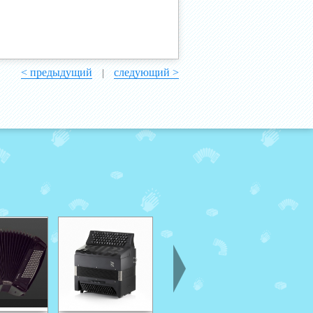
< предыдущий
следующий >
|