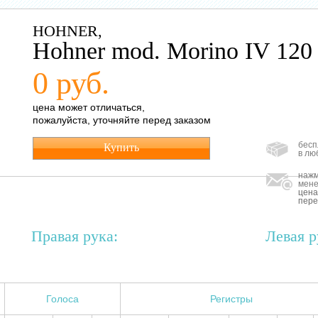
HOHNER,
Hohner mod. Morino IV 120
0 руб.
цена может отличаться,
пожалуйста, уточняйте перед заказом
бесп
Купить
в лю
нажм
мене
цена
пере
Правая рука:
Левая р
Голоса
Регистры