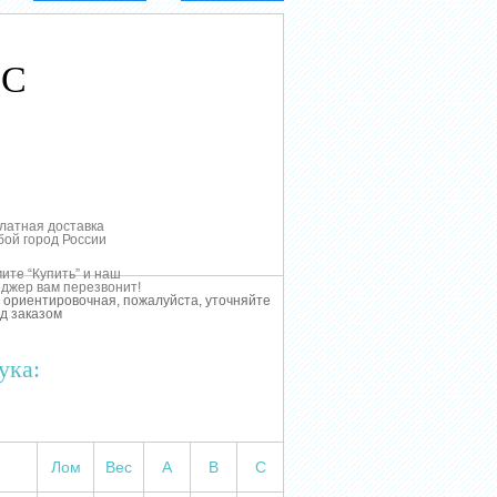
 C
латная доставка
бой город России
ите “Купить” и наш
джер вам перезвонит!
 ориентировочная, пожалуйста, уточняйте
д заказом
ука:
Лом
Вес
А
В
С