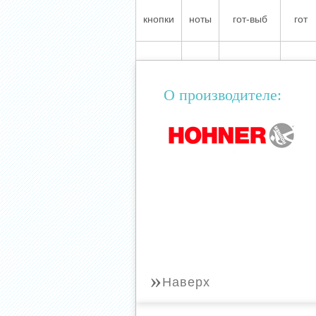
кнопки
ноты
гот-выб
гот
О производителе:
»
Наверх