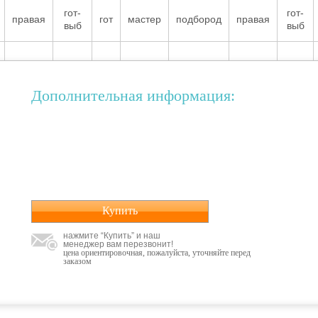
гот-
гот-
правая
гот
мастер
подбород
правая
выб
выб
Дополнительная информация:
Купить
нажмите “Купить” и наш
менеджер вам перезвонит!
цена ориентировочная, пожалуйста, уточняйте перед
заказом