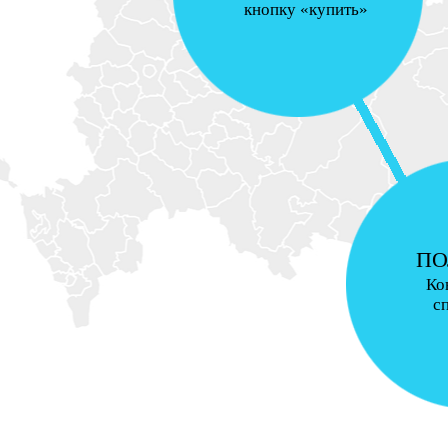
кнопку «купить»
ПО
Ко
с