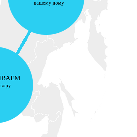
вашему дому
ИВАЕМ
овору