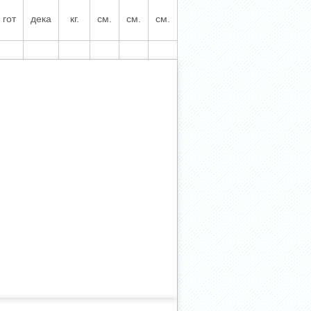
гот
дека
кг.
см.
см.
см.