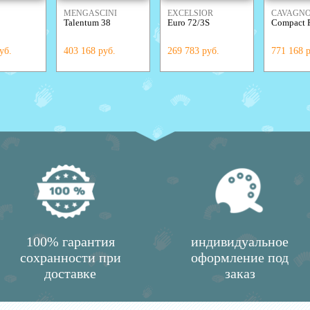
MENGASCINI
EXCELSIOR
СAVAGN
Talentum 38
Euro 72/3S
Compact 
уб.
403 168 руб.
269 783 руб.
771 168 
100% гарантия
индивидуальное
сохранности при
оформление под
доставке
заказ