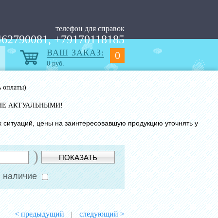
телефон для справок
62790081, +79170118185
ВАШ ЗАКАЗ:
0
0
руб.
ь оплаты)
НЕ АКТУАЛЬНЫМИ!
х ситуаций, цены на заинтересовавшую продукцию уточнять у
.
)
ПОКАЗАТЬ
 наличие
< предыдущий
следующий >
|