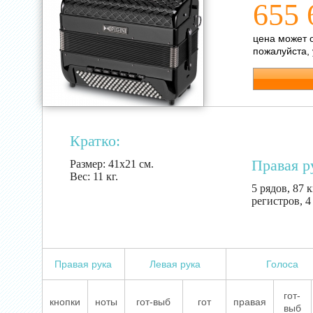
655 
цена может 
пожалуйста,
Кратко:
Правая р
Размер:
41х21 см.
Вес:
11 кг.
5 рядов, 87 
регистров, 
Правая рука
Левая рука
Голоса
гот-
кнопки
ноты
гот-выб
гот
правая
выб