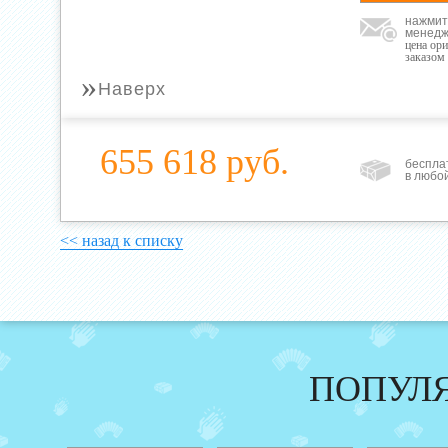
нажмит
менедж
цена ор
заказом
»
Наверх
655 618 руб.
беспла
в любо
<< назад к списку
ПОПУЛ