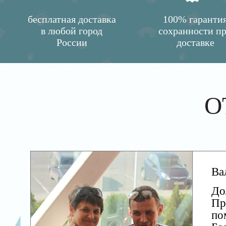
бесплатная доставка
100% гаранти
в любой город
сохранности п
России
доставке
О
Ва
До
Пр
по