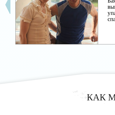
Ба
вы
уп
сп
КАК 