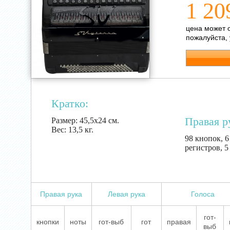
1 20
цена может 
пожалуйста,
Кратко:
Правая р
Размер:
45,5х24 см.
Вес:
13,5 кг.
98 кнопок, 61
регистров, 
Правая рука
Левая рука
Голоса
гот-
кнопки
ноты
гот-выб
гот
правая
выб