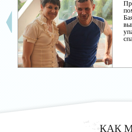
Пр
по
Ба
вы
уп
сп
КАК 