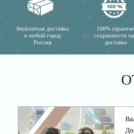
бесплатная доставка
100% гаранти
в любой город
сохранности п
России
доставке
О
Ва
До