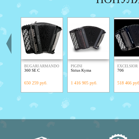
BUGARI ARMANDO
PIGINI
EXCELSIOR
360 SE C
Sirius Kyma
706
650 259 руб.
1 416 905 руб.
518 466 руб