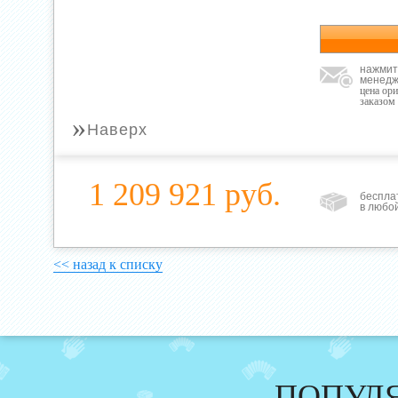
нажмит
менедж
цена ор
заказом
»
Наверх
1 209 921 руб.
беспла
в любо
<< назад к списку
ПОПУЛ