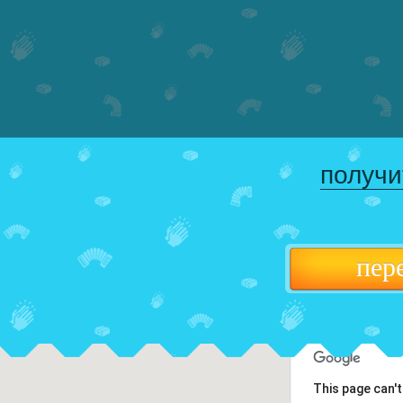
получи
пер
This page can'