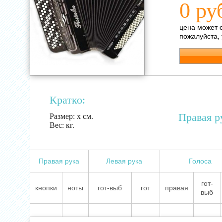
0 ру
цена может 
пожалуйста,
Кратко:
Правая р
Размер:
х см.
Вес:
кг.
Правая рука
Левая рука
Голоса
гот-
кнопки
ноты
гот-выб
гот
правая
выб