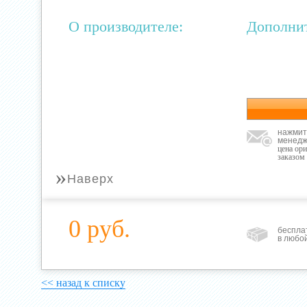
О производителе:
Дополни
нажмит
менедж
цена ор
заказом
»
Наверх
0 руб.
беспла
в любо
<< назад к списку