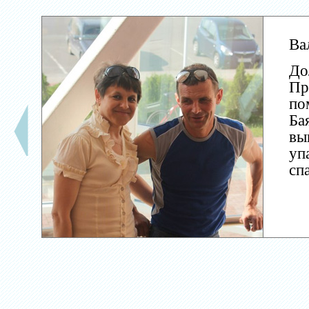
Ва
До
Пр
по
Ба
вы
уп
сп