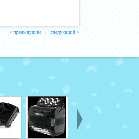
< предыдущий
следующий >
|