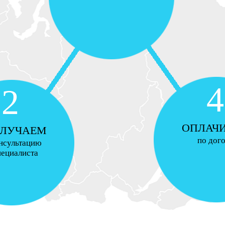
4
2
ОПЛАЧ
ЛУЧАЕМ
по дог
нсультацию
пециалиста