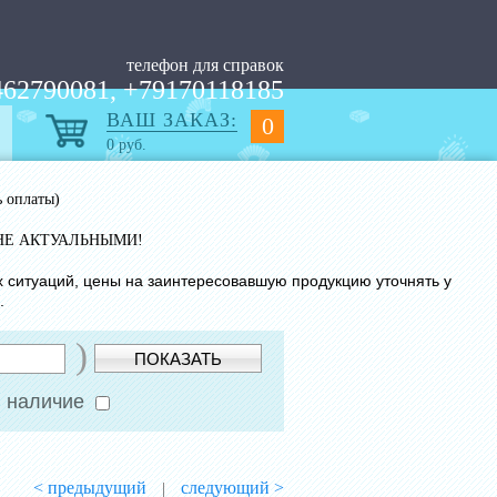
телефон для справок
62790081, +79170118185
ВАШ ЗАКАЗ:
0
0
руб.
ь оплаты)
НЕ АКТУАЛЬНЫМИ!
х ситуаций, цены на заинтересовавшую продукцию уточнять у
.
)
ПОКАЗАТЬ
 наличие
< предыдущий
следующий >
|