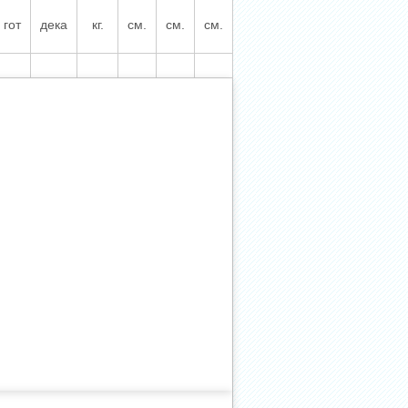
гот
дека
кг.
см.
см.
см.