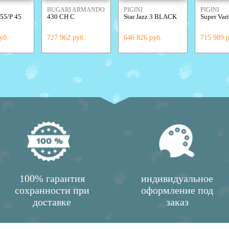
BUGARI ARMANDO
PIGINI
PIGINI
 55/P 45
430 CH C
Star Jazz 3 BLACK
Super Vari
уб.
727 962 руб.
646 826 руб.
715 989 
100% гарантия
индивидуальное
сохранности при
оформление под
доставке
заказ