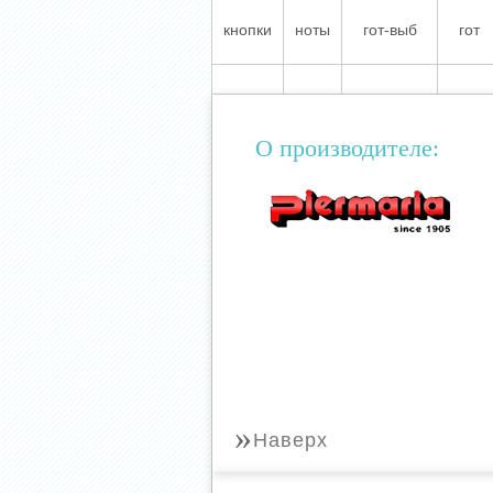
кнопки
ноты
гот-выб
гот
О производителе:
»
Наверх