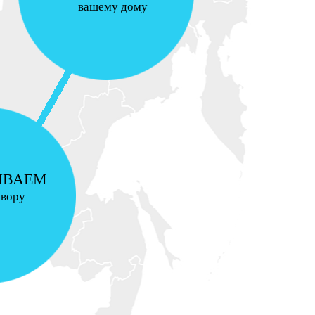
вашему дому
ИВАЕМ
овору