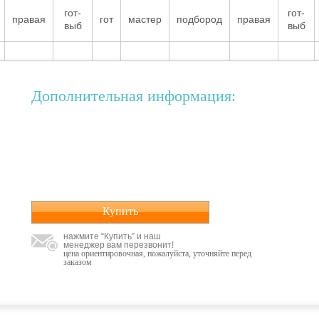
гот-
гот-
правая
гот
мастер
подбород
правая
выб
выб
Дополнительная информация:
Купить
нажмите “Купить” и наш
менеджер вам перезвонит!
цена ориентировочная, пожалуйста, уточняйте перед
заказом