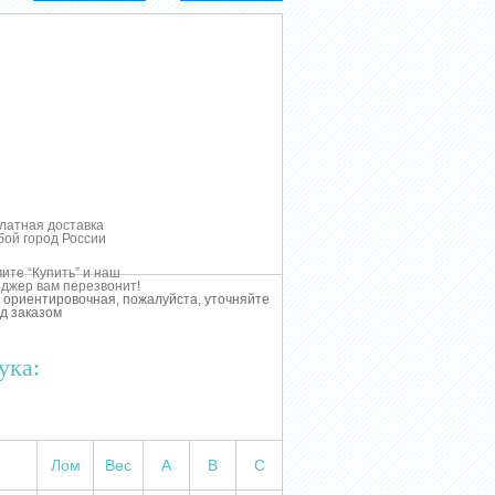
латная доставка
бой город России
ите “Купить” и наш
джер вам перезвонит!
 ориентировочная, пожалуйста, уточняйте
д заказом
ука:
Лом
Вес
А
В
С