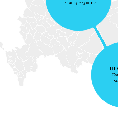
кнопку «купить»
ПО
Ко
с