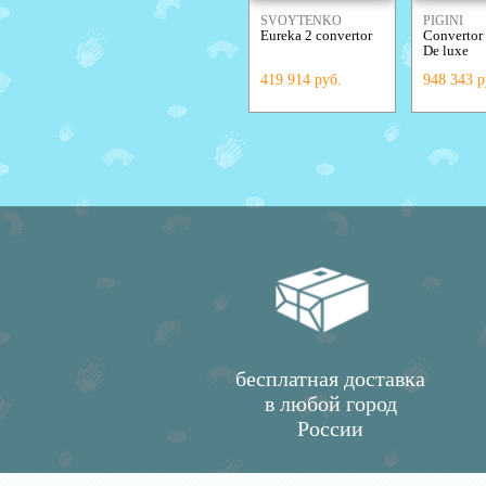
SVOYTENKO
PIGINI
Eureka 2 convertor
Convertor
ACCORDIONS
De luxe
419 914 руб.
948 343 р
бесплатная доставка
в любой город
России