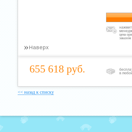
нажмит
менедж
цена ор
заказом
»
Наверх
655 618 руб.
беспла
в любо
<< назад к списку