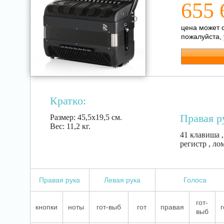
655 
цена может 
пожалуйста,
Кратко:
Правая р
Размер:
45,5х19,5 см.
Вес:
11,2 кг.
41 клавиша ,
регистр , ло
Правая рука
Левая рука
Голоса
гот-
кнопки
ноты
гот-выб
гот
правая
г
выб