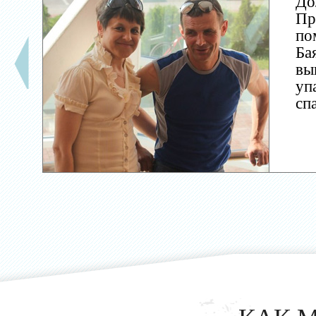
До
Пр
по
Ба
вы
уп
сп