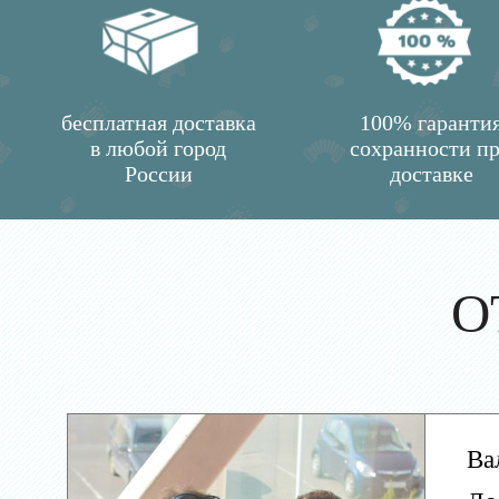
бесплатная доставка
100% гаранти
в любой город
сохранности п
России
доставке
О
Ва