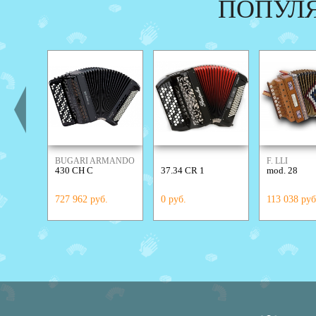
ПОПУЛ
BUGARI ARMANDO
F. LLI
430 CH C
37.34 CR 1
mod. 28
ALESSANDR
727 962 руб.
0 руб.
113 038 руб