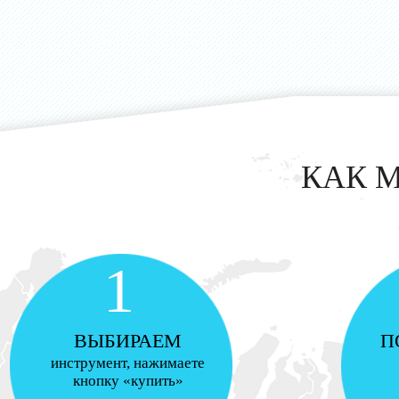
КАК 
1
ВЫБИРАЕМ
П
инструмент, нажимаете
кнопку «купить»