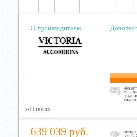
О производителе:
Дополни
нажмит
менедж
цена ор
заказом
»
Наверх
639 039 руб.
беспла
в любо