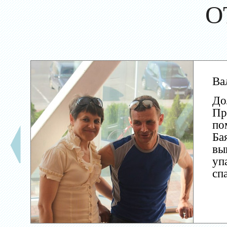
О
Ва
До
Пр
по
Ба
вы
уп
сп