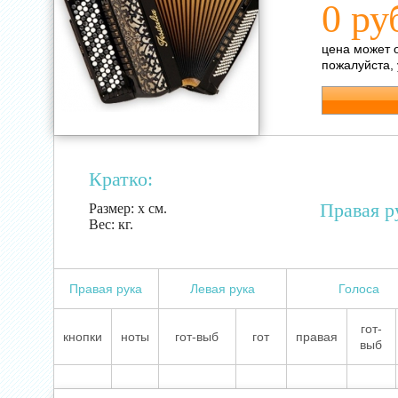
0 ру
цена может 
пожалуйста,
Кратко:
Правая р
Размер:
х см.
Вес:
кг.
Правая рука
Левая рука
Голоса
гот-
кнопки
ноты
гот-выб
гот
правая
выб