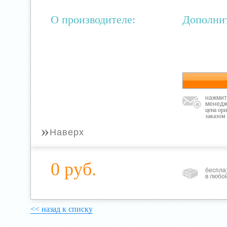
О производителе:
Дополни
нажмит
менедж
цена ор
заказом
»
Наверх
0 руб.
беспла
в любо
<< назад к списку