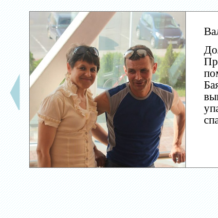
Ва
До
Пр
по
Ба
вы
уп
сп