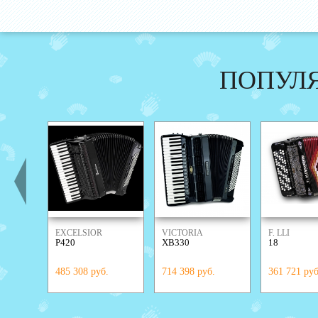
ПОПУЛ
EXCELSIOR
VICTORIA
F. LLI
P420
XB330
18
ALESSANDR
485 308 руб.
714 398 руб.
361 721 руб