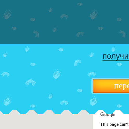
получи
пер
This page can'