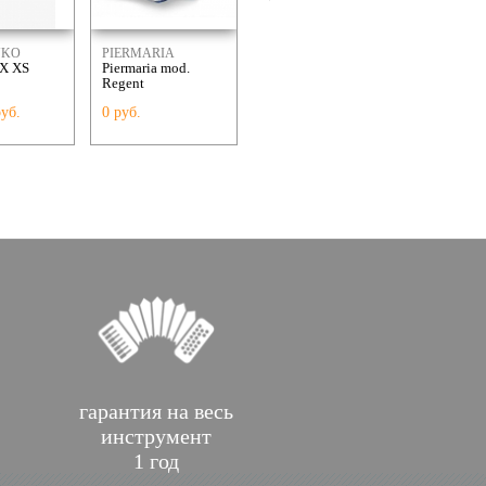
NKO
PIERMARIA
MENGASCINI
SCANDAL
X XS
Piermaria mod.
Mengascini F 8
Mod. Inte
ONS
Regent
руб.
0 руб.
576 492 руб.
677 472 
гарантия на весь
инструмент
1 год