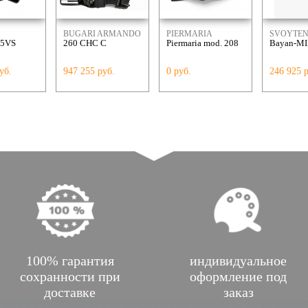
BUGARI ARMANDO
PIERMARIA
SVOYTE
05VS
260 CHC C
Piermaria mod. 208
Bayan-MI
ACCORDI
уб.
947 255 руб.
0 руб.
246 925 
100% гарантия
индивидуальное
сохранности при
оформление под
доставке
заказ