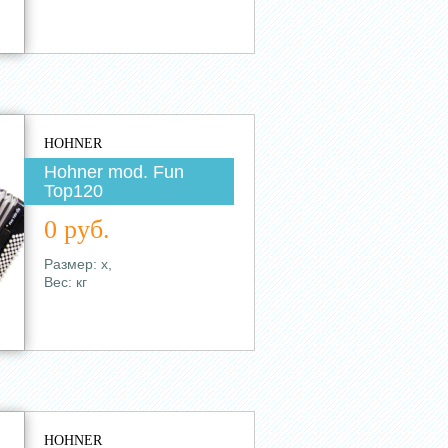
HOHNER
Hohner mod. Fun
Top120
0 руб.
Размер: х,
Вес: кг
HOHNER