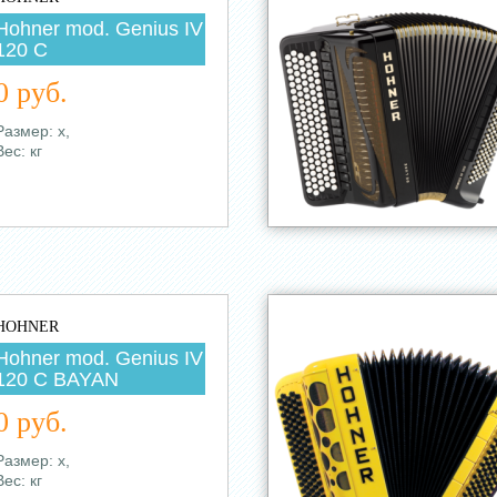
Hohner mod. Genius IV
120 C
0 руб.
Размер: х,
Вес: кг
HOHNER
Hohner mod. Genius IV
120 C BAYAN
0 руб.
Размер: х,
Вес: кг