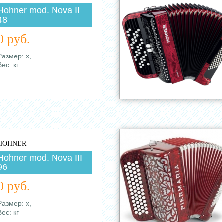
Hohner mod. Nova II
48
0 руб.
Размер: х,
Вес: кг
HOHNER
Hohner mod. Nova III
96
0 руб.
Размер: х,
Вес: кг