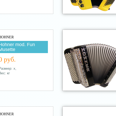
HOHNER
Hohner mod. Fun
Musette
0 руб.
Размер: х,
Вес: кг
HOHNER