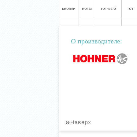
кнопки
ноты
гот-выб
гот
О производителе:
»
Наверх