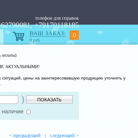
телефон для справок
62790081, +79170118185
ВАШ ЗАКАЗ:
0
0
руб.
ь оплаты)
НЕ АКТУАЛЬНЫМИ!
х ситуаций, цены на заинтересовавшую продукцию уточнять у
.
)
ПОКАЗАТЬ
 наличие
< предыдущий
следующий >
|