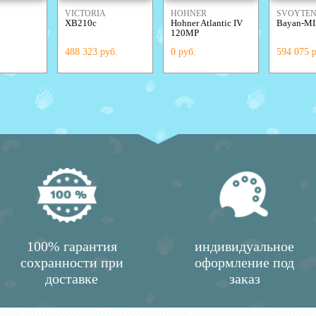
VICTORIA
HOHNER
SVOYTE
XB210c
Hohner Atlantic IV
Bayan-MI
ACCORDI
120MP
488 323 руб.
0 руб.
594 075 
100% гарантия
индивидуальное
сохранности при
оформление под
доставке
заказ