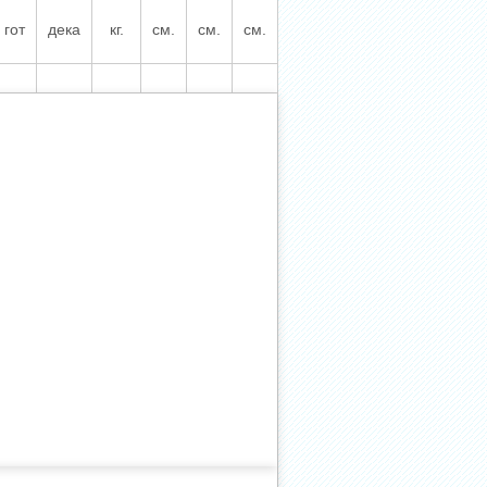
гот
дека
кг.
см.
см.
см.