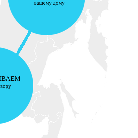
вашему дому
ИВАЕМ
овору