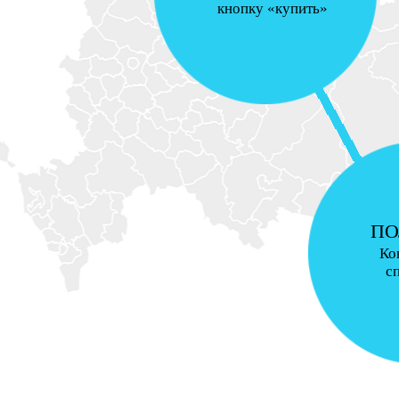
кнопку «купить»
ПО
Ко
с