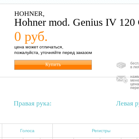
HOHNER,
Hohner mod. Genius IV 120 
0 руб.
цена может отличаться,
пожалуйста, уточняйте перед заказом
бесп
Купить
в лю
нажм
мене
цена
пере
Правая рука:
Левая р
Голоса
Регистры