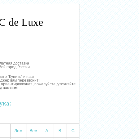
C de Luxe
латная доставка
бой город России
ите “Купить” и наш
джер вам перезвонит!
 ориентировочная, пожалуйста, уточняйте
д заказом
ука:
Лом
Вес
А
В
С