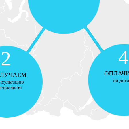
4
2
ОПЛАЧ
ЛУЧАЕМ
по дог
нсультацию
пециалиста