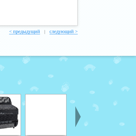
< предыдущий
следующий >
|