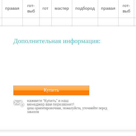
гот-
гот-
правая
гот
мастер
подбород
правая
выб
выб
Дополнительная информация:
Купить
нажмите “Купить” и наш
менеджер вам перезвонит!
цена ориентировочная, пожалуйста, уточняйте перед
заказом