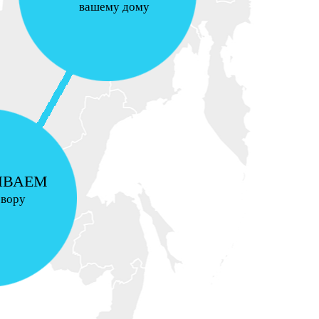
вашему дому
ИВАЕМ
овору