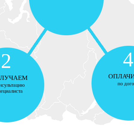
4
2
ОПЛАЧ
ЛУЧАЕМ
по дог
нсультацию
пециалиста