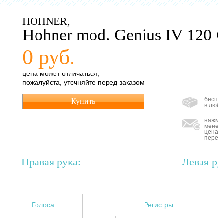
HOHNER,
Hohner mod. Genius IV 12
0 руб.
цена может отличаться,
пожалуйста, уточняйте перед заказом
бесп
Купить
в лю
нажм
мене
цена
пере
Правая рука:
Левая р
Голоса
Регистры