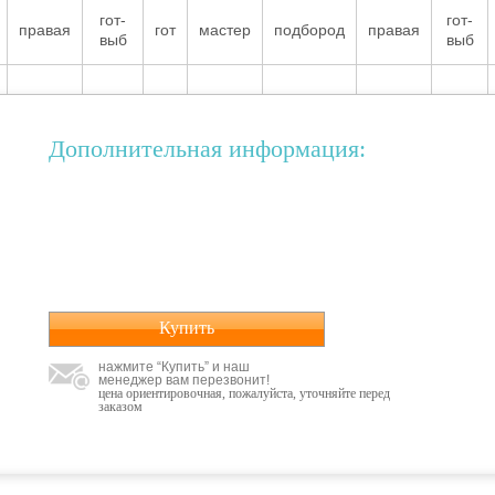
гот-
гот-
правая
гот
мастер
подбород
правая
выб
выб
Дополнительная информация:
Купить
нажмите “Купить” и наш
менеджер вам перезвонит!
цена ориентировочная, пожалуйста, уточняйте перед
заказом