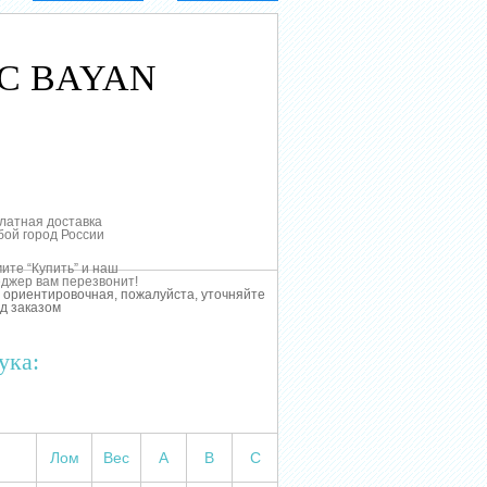
0 C BAYAN
латная доставка
бой город России
ите “Купить” и наш
джер вам перезвонит!
 ориентировочная, пожалуйста, уточняйте
д заказом
ука:
Лом
Вес
А
В
С