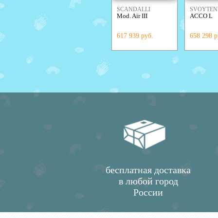
SCANDALLI
SVOYTE
Mod. Air III
ACCO L
ACCORDI
617 939 руб.
658 298 р
бесплатная доставка
в любой город
России