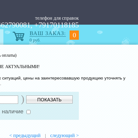
телефон для справок
62790081, +79170118185
ВАШ ЗАКАЗ:
0
0
руб.
ь оплаты)
НЕ АКТУАЛЬНЫМИ!
х ситуаций, цены на заинтересовавшую продукцию уточнять у
.
)
ПОКАЗАТЬ
 наличие
< предыдущий
следующий >
|