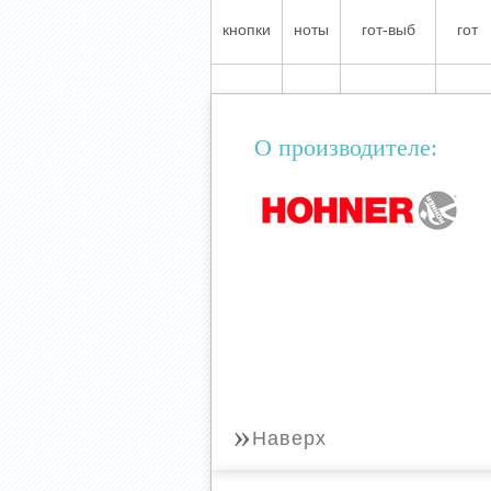
кнопки
ноты
гот-выб
гот
О производителе:
»
Наверх