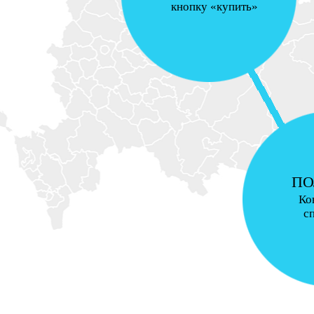
кнопку «купить»
ПО
Ко
с