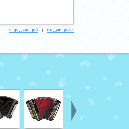
< предыдущий
следующий >
|