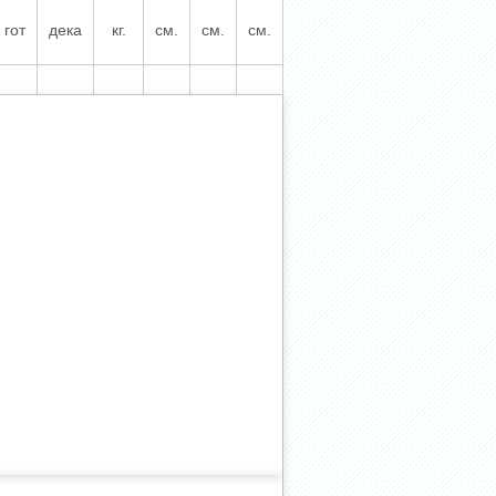
гот
дека
кг.
см.
см.
см.