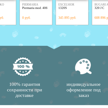
NKO
PIERMARIA
EXCELSIOR
BUGARI
Piermaria mod. 406
1320S
320 J C
ONS
уб.
0 руб.
345 895 руб.
608 896 
100% гарантия
индивидуальное
сохранности при
оформление под
доставке
заказ