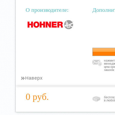
О производителе:
Дополни
нажмит
менедж
цена ор
заказом
»
Наверх
0 руб.
беспла
в любо