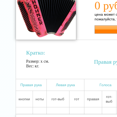
0 ру
цена может 
пожалуйста,
Кратко:
Правая р
Размер:
х см.
Вес:
кг.
Правая рука
Левая рука
Голоса
гот-
кнопки
ноты
гот-выб
гот
правая
выб