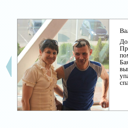
Ва
До
Пр
по
Ба
вы
уп
сп