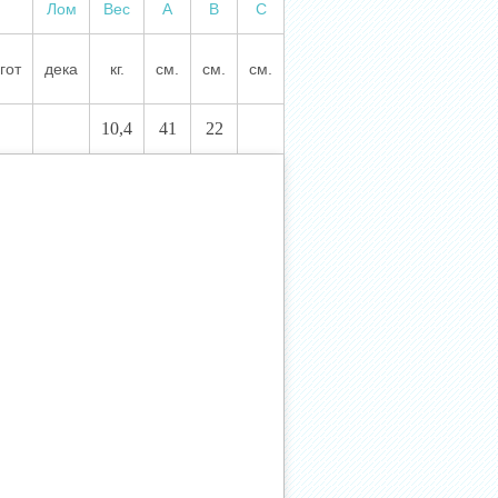
Лом
Вес
А
В
С
гот
дека
кг.
см.
см.
см.
10,4
41
22