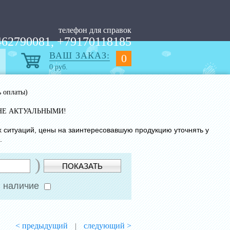
телефон для справок
62790081, +79170118185
ВАШ ЗАКАЗ:
0
0
руб.
ь оплаты)
НЕ АКТУАЛЬНЫМИ!
х ситуаций, цены на заинтересовавшую продукцию уточнять у
.
)
ПОКАЗАТЬ
 наличие
< предыдущий
следующий >
|