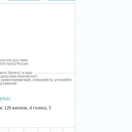
латная доставка
бой город России
ите “Купить” и наш
джер вам перезвонит!
 ориентировочная, пожалуйста, уточняйте
д заказом
ука:
с 120 кнопок, 4 голоса, 5