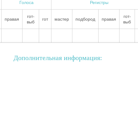
Голоса
Регистры
гот-
гот-
правая
гот
мастер
подбород
правая
выб
выб
Дополнительная информация: