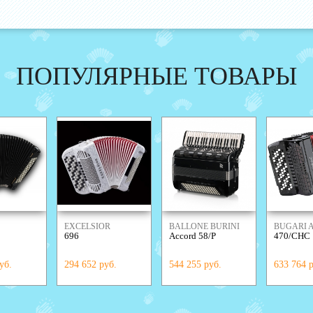
ПОПУЛЯРНЫЕ ТОВАРЫ
EXCELSIOR
BALLONE BURINI
BUGARI
696
Accord 58/P
470/CHC
DRINI
уб.
294 652 руб.
544 255 руб.
633 764 