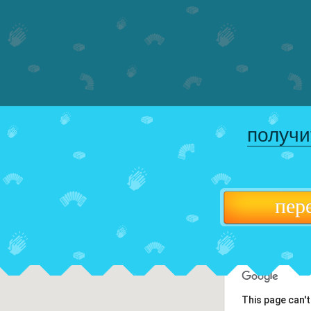
получи
пер
This page can'