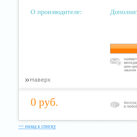
О производителе:
Дополни
нажмит
менедж
цена ор
заказом
»
Наверх
0 руб.
беспла
в любо
<< назад к списку