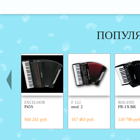
ПОПУЛ
EXCELSIOR
F. LLI
ROLAND
P45S
mod. 2
FR-1X BK
ALESSANDRINI
944 241 руб.
167 463 руб.
118 790 руб