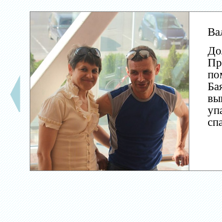
Ва
До
Пр
по
Ба
вы
уп
сп