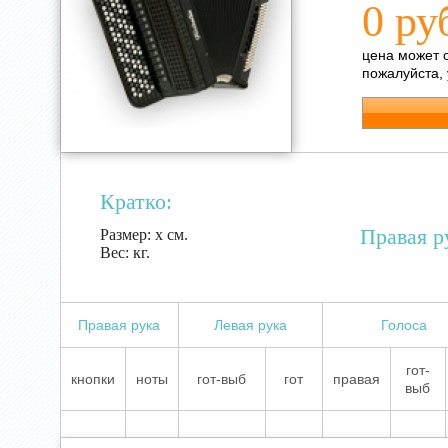
0 ру
цена может 
пожалуйста,
Кратко:
Правая р
Размер:
х см.
Вес:
кг.
Правая рука
Левая рука
Голоса
гот-
кнопки
ноты
гот-выб
гот
правая
выб