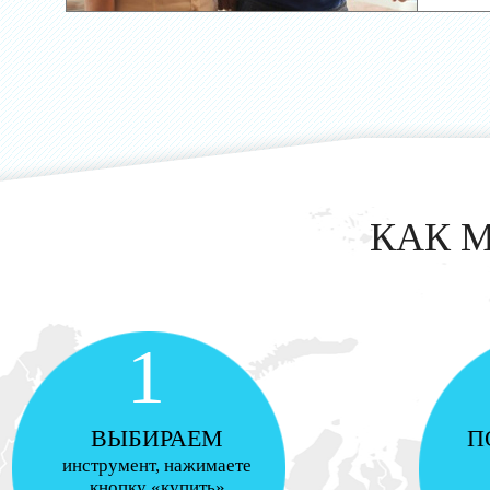
КАК 
1
ВЫБИРАЕМ
П
инструмент, нажимаете
кнопку «купить»