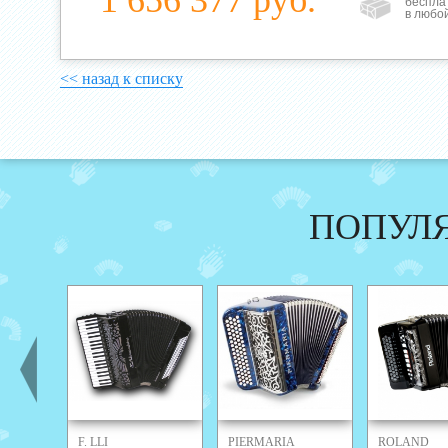
1 656 377 руб.
беспла
в любо
<< назад к списку
ПОПУЛ
F. LLI
PIERMARIA
ROLAND