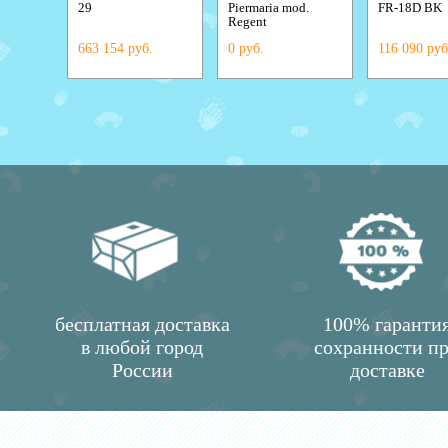
29
Piermaria mod.
FR-18D BK
ALESSANDRINI
Regent
663 154 руб.
0 руб.
116 090 руб
бесплатная доставка
100% гаранти
в любой город
сохранности п
России
доставке