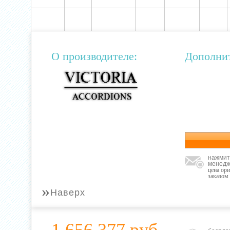
О производителе:
Дополни
нажмит
менедж
цена ор
заказом
»
Наверх