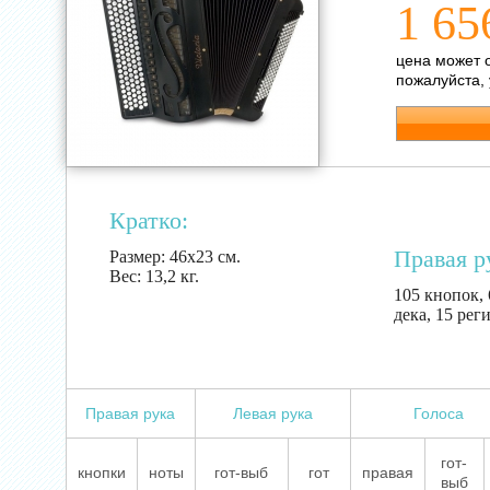
1 65
цена может 
пожалуйста,
Кратко:
Правая р
Размер:
46х23 см.
Вес:
13,2 кг.
105 кнопок, 
дека, 15 рег
Правая рука
Левая рука
Голоса
гот-
кнопки
ноты
гот-выб
гот
правая
выб