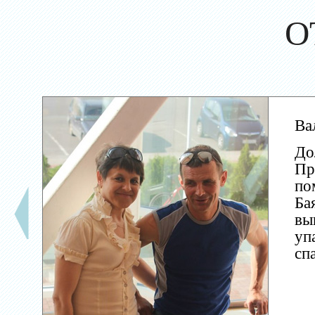
О
Ва
До
Пр
по
Ба
вы
уп
сп