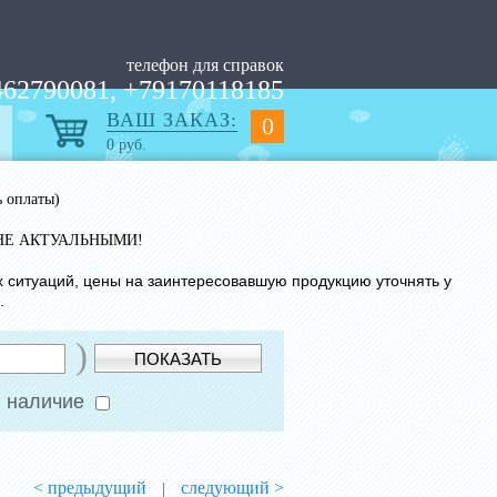
телефон для справок
62790081, +79170118185
ВАШ ЗАКАЗ:
0
0
руб.
ь оплаты)
НЕ АКТУАЛЬНЫМИ!
х ситуаций, цены на заинтересовавшую продукцию уточнять у
.
)
ПОКАЗАТЬ
 наличие
< предыдущий
следующий >
|