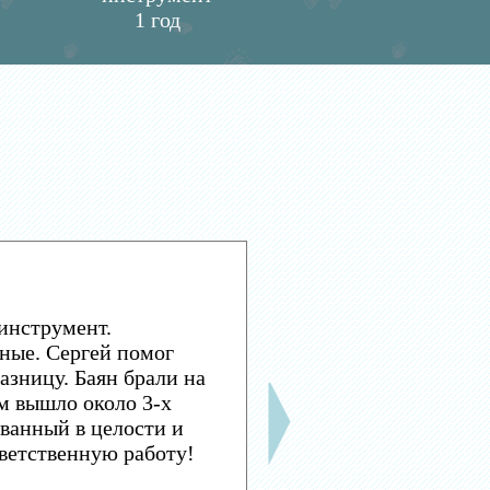
1 год
инструмент.
ные. Сергей помог
азницу. Баян брали на
м вышло около 3-х
ванный в целости и
тветственную работу!