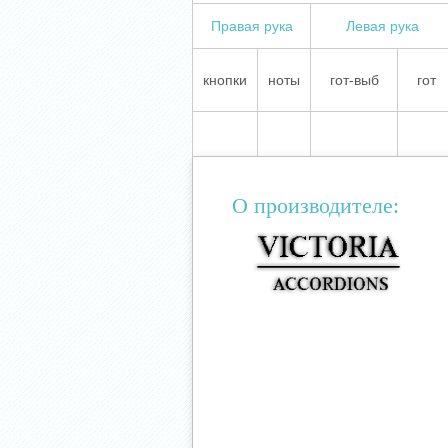
Правая рука
Левая рука
кнопки
ноты
гот-выб
гот
О производителе: