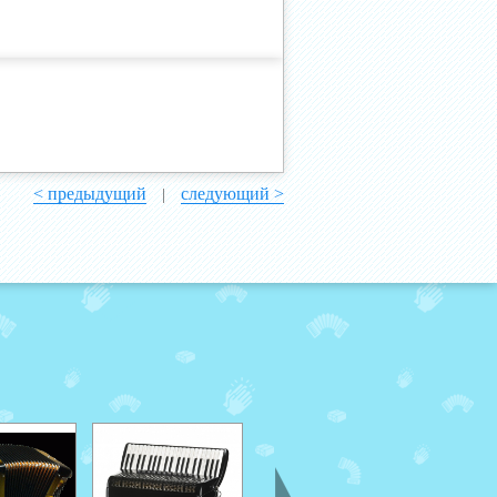
< предыдущий
следующий >
|