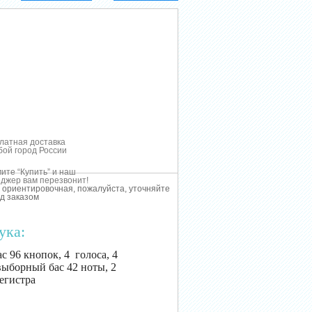
латная доставка
бой город России
ите “Купить” и наш
джер вам перезвонит!
 ориентировочная, пожалуйста, уточняйте
д заказом
ука:
с 96 кнопок, 4 голоса, 4
выборный бас 42 ноты, 2
регистра