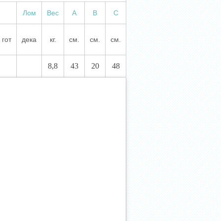
Лом
Вес
А
В
С
гот
дека
кг.
см.
см.
см.
8,8
43
20
48