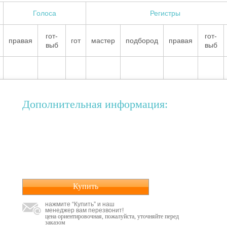
Голоса
Регистры
гот-
гот-
правая
гот
мастер
подбород
правая
выб
выб
Дополнительная информация:
Купить
нажмите “Купить” и наш
менеджер вам перезвонит!
цена ориентировочная, пожалуйста, уточняйте перед
заказом