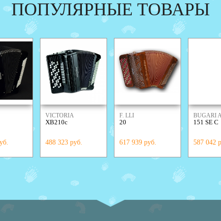
ПОПУЛЯРНЫЕ ТОВАРЫ
VICTORIA
F. LLI
BUGARI
XB210c
20
151 SE C
ALESSANDRINI
уб.
488 323 руб.
617 939 руб.
587 042 