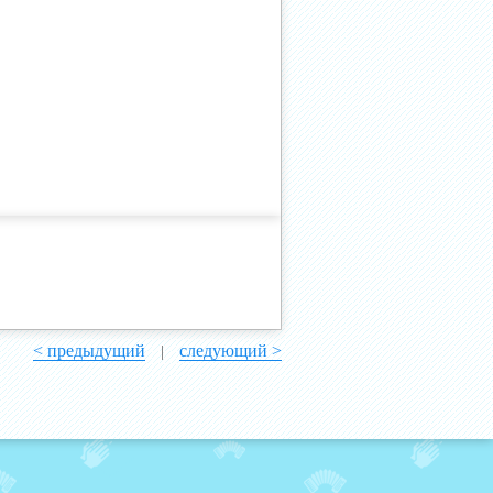
< предыдущий
следующий >
|