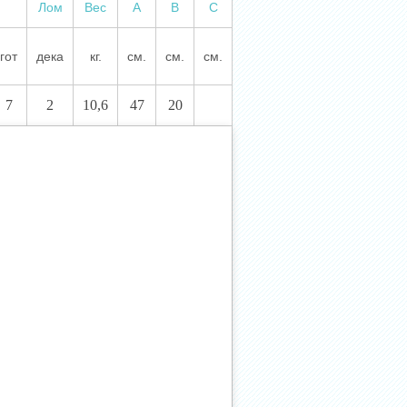
Лом
Вес
А
В
С
гот
дека
кг.
см.
см.
см.
7
2
10,6
47
20