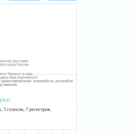
латная доставка
бой город России
ите “Купить” и наш
джер вам перезвонит!
 ориентировочная, пожалуйста, уточняйте
д заказом
ука:
, 5 голосов, 7 регистров.