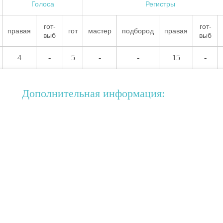
Голоса
Регистры
гот-
гот-
правая
гот
мастер
подбород
правая
выб
выб
4
-
5
-
-
15
-
Дополнительная информация: