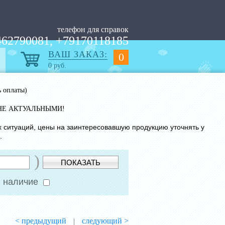
телефон для справок
62790081, +79170118185
ВАШ ЗАКАЗ:
0
0
руб.
ь оплаты)
НЕ АКТУАЛЬНЫМИ!
х ситуаций, цены на заинтересовавшую продукцию уточнять у
.
)
ПОКАЗАТЬ
 наличие
< предыдущий
следующий >
|