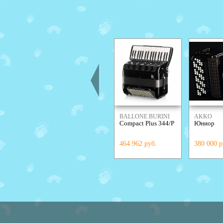
BALLONE BURINI
AKKO
Compact Plus 344/Р
Юниор
464 962 руб.
380 000 р