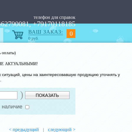
телефон для справок
62790081, +79170118185
ВАШ ЗАКАЗ:
0
0
руб.
ь оплаты)
НЕ АКТУАЛЬНЫМИ!
х ситуаций, цены на заинтересовавшую продукцию уточнять у
.
)
ПОКАЗАТЬ
 наличие
< предыдущий
следующий >
|