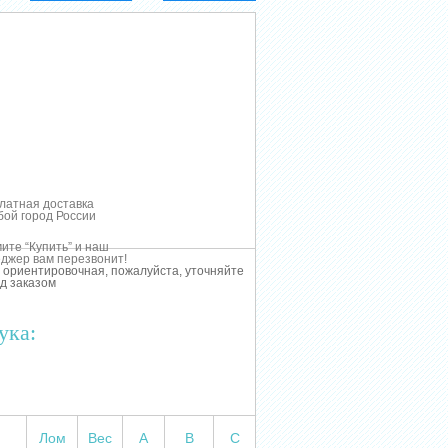
латная доставка
бой город России
ите “Купить” и наш
джер вам перезвонит!
 ориентировочная, пожалуйста, уточняйте
д заказом
ука:
Лом
Вес
А
В
С