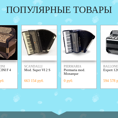
ПОПУЛЯРНЫЕ ТОВАРЫ
INI
SCANDALLI
PIERMARIA
BALLONE
NI F 4
Mod. Super VI 2 S
Piermaria mod.
Expert 12
Monarque
уб.
663 154 руб.
0 руб.
594 578 