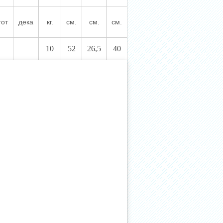
гот
дека
кг.
см.
см.
см.
10
52
26,5
40