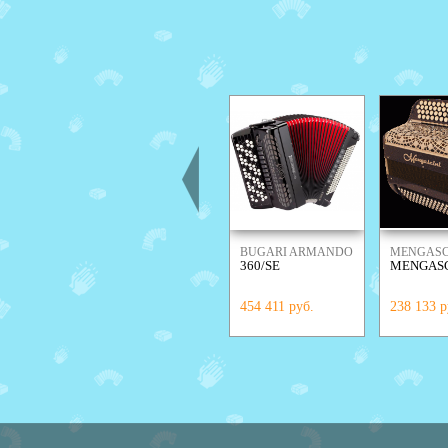
BUGARI ARMANDO
MENGASC
360/SE
MENGASCI
454 411 руб.
238 133 р