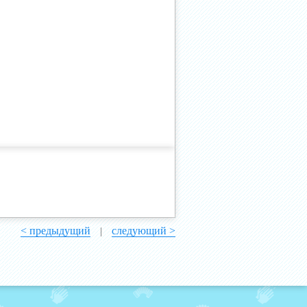
< предыдущий
следующий >
|