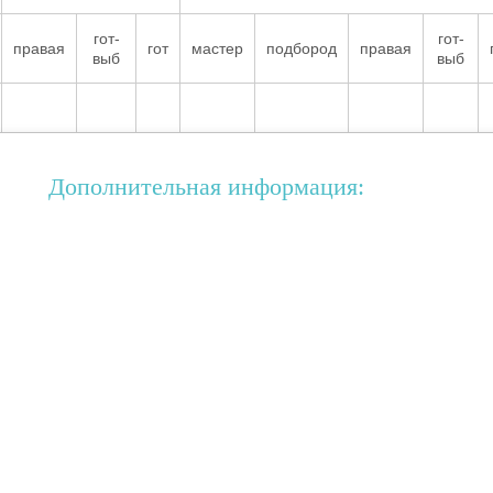
гот-
гот-
правая
гот
мастер
подбород
правая
выб
выб
Дополнительная информация: