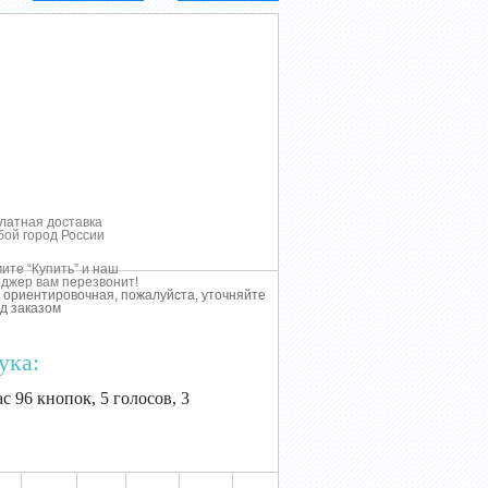
латная доставка
бой город России
ите “Купить” и наш
джер вам перезвонит!
 ориентировочная, пожалуйста, уточняйте
д заказом
ука:
с 96 кнопок, 5 голосов, 3