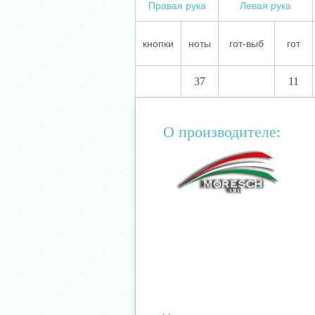
Правая рука
Левая рука
кнопки
ноты
гот-выб
гот
37
11
О производителе: