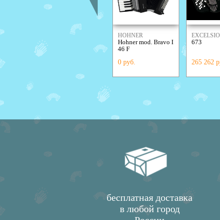
HOHNER
EXCELSI
Hohner mod. Bravo I
673
46 F
0 руб.
265 262 р
бесплатная доставка
в любой город