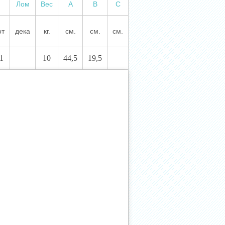
Лом
Вес
А
В
С
от
дека
кг.
см.
см.
см.
1
10
44,5
19,5