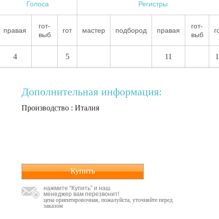
Голоса
Регистры
гот-
гот-
правая
гот
мастер
подбород
правая
г
выб
выб
4
5
11
1
Дополнительная информация:
Производство : Италия
Купить
нажмите “Купить” и наш
менеджер вам перезвонит!
цена ориентировочная, пожалуйста, уточняйте перед
заказом