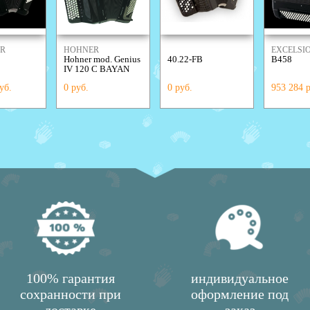
OR
HOHNER
EXCELSI
Hohner mod. Genius
40.22-FB
B458
IV 120 C BAYAN
уб.
0 руб.
0 руб.
953 284 
100% гарантия
индивидуальное
сохранности при
оформление под