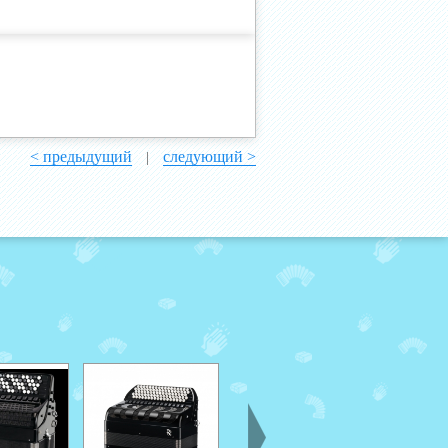
< предыдущий
следующий >
|