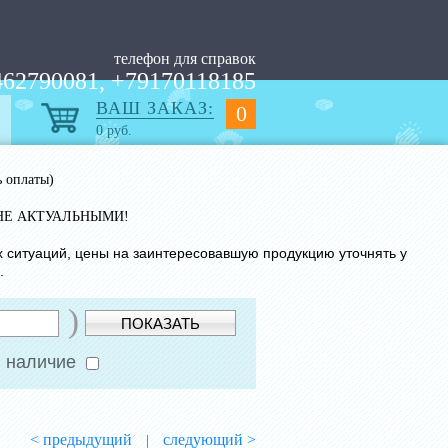
телефон для справок
62790081, +79170118185
ВАШ ЗАКАЗ:
0
0
руб.
ь оплаты)
НЕ АКТУАЛЬНЫМИ!
х ситуаций, цены на заинтересовавшую продукцию уточнять у
.
)
ПОКАЗАТЬ
 наличие
< предыдущий
следующий >
|