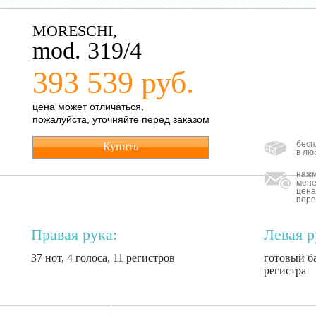
MORESCHI,
mod. 319/4
393 539 руб.
цена может отличаться,
пожалуйста, уточняйте перед заказом
бесп
Купить
в лю
нажм
мене
цена
пере
Правая рука:
Левая р
37 нот, 4 голоса, 11 регистров
готовый ба
регистра