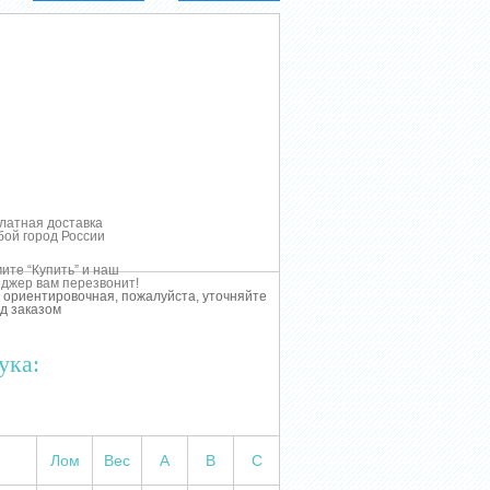
латная доставка
бой город России
ите “Купить” и наш
джер вам перезвонит!
 ориентировочная, пожалуйста, уточняйте
д заказом
ука:
Лом
Вес
А
В
С