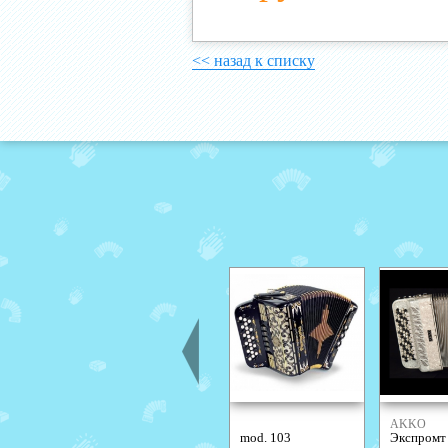
<< назад к списку
AKKO
mod. 103
Экспромт