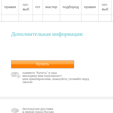
гот-
гот-
правая
гот
мастер
подбород
правая
выб
выб
Дополнительная информация:
Купить
нажмите “Купить” и наш
менеджер вам перезвонит!
цена ориентировочная, пожалуйста, уточняйте перед
заказом
бесплатная доставка
в любой город России