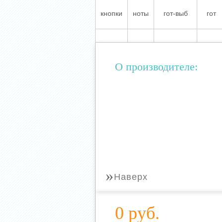
кнопки
ноты
гот-выб
гот
О производителе:
»
Наверх
0 руб.