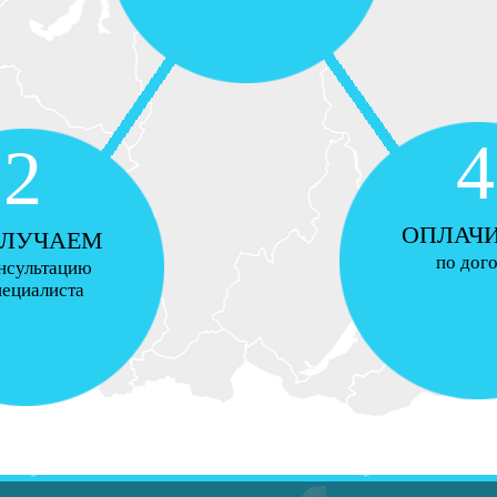
4
2
ОПЛАЧ
ЛУЧАЕМ
по дог
нсультацию
пециалиста