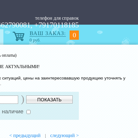
телефон для справок
62790081, +79170118185
ВАШ ЗАКАЗ:
0
0
руб.
ь оплаты)
НЕ АКТУАЛЬНЫМИ!
х ситуаций, цены на заинтересовавшую продукцию уточнять у
.
)
ПОКАЗАТЬ
 наличие
< предыдущий
следующий >
|