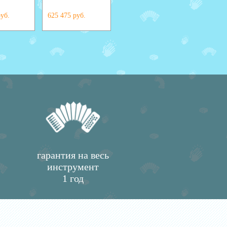
руб.
625 475 руб.
392 390 руб.
886 968 
гарантия на весь
инструмент
1 год