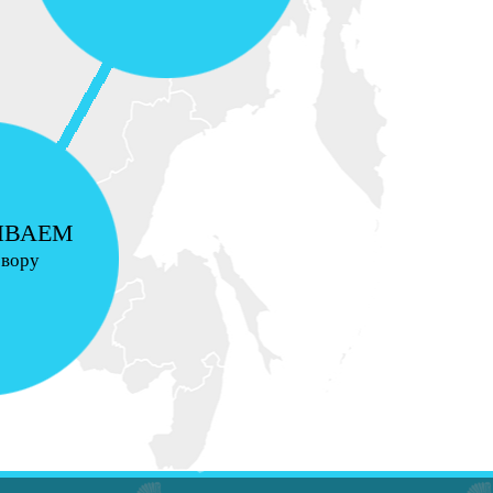
ИВАЕМ
овору