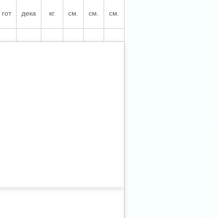
гот
дека
кг.
см.
см.
см.