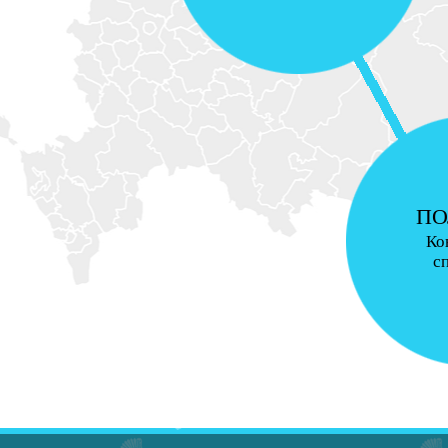
ПО
Ко
с