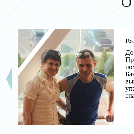
О
Ва
До
Пр
по
Ба
вы
уп
сп