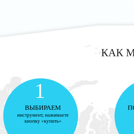
КАК 
1
ВЫБИРАЕМ
П
инструмент, нажимаете
кнопку «купить»