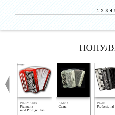
1
2
3
4
ПОПУЛ
PIERMARIA
AKKO
PIGINI
Piermaria
Саша
Professional
mod.Prodige Plus