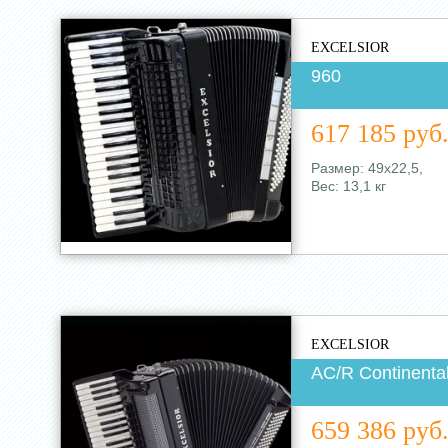
EXCELSIOR
960
617 185 руб
Размер: 49х22,5,
Вес: 13,1 кг
EXCELSIOR
AC/R Continenta
659 386 руб