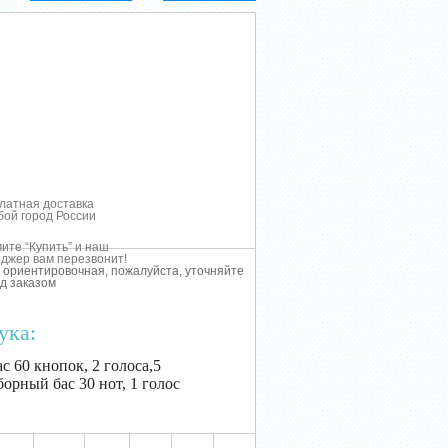
латная доставка
бой город России
ите “Купить” и наш
джер вам перезвонит!
 ориентировочная, пожалуйста, уточняйте
д заказом
ука:
с 60 кнопок, 2 голоса,5
борный бас 30 нот, 1 голос