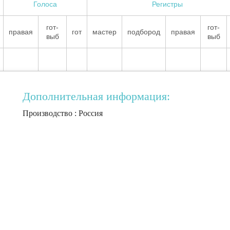
Голоса
Регистры
гот-
гот-
правая
гот
мастер
подбород
правая
выб
выб
Дополнительная информация:
Производство : Россия