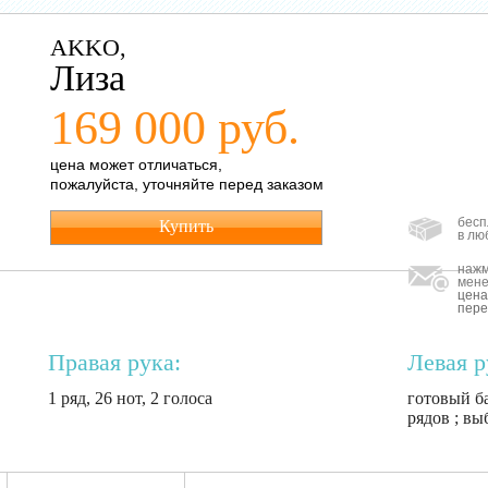
AKKO,
Лиза
169 000 руб.
цена может отличаться,
пожалуйста, уточняйте перед заказом
бесп
Купить
в лю
нажм
мене
цена
пере
Правая рука:
Левая р
1 ряд, 26 нот, 2 голоса
готовый ба
рядов ; вы