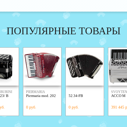
ПОПУЛЯРНЫЕ ТОВАРЫ
BURINI
PIERMARIA
SVOYTE
423/ B
Piermaria mod. 202
52.34-FB
ACCO M
ACCORDI
уб.
0 руб.
0 руб.
391 445 