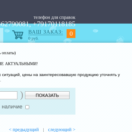
телефон для справок
62790081, +79170118185
ВАШ ЗАКАЗ:
0
0
руб.
ь оплаты)
НЕ АКТУАЛЬНЫМИ!
х ситуаций, цены на заинтересовавшую продукцию уточнять у
.
)
ПОКАЗАТЬ
 наличие
< предыдущий
следующий >
|