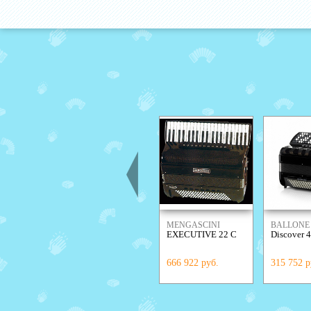
MENGASCINI
BALLONE 
EXECUTIVE 22 C
Discover 
666 922 руб.
315 752 р