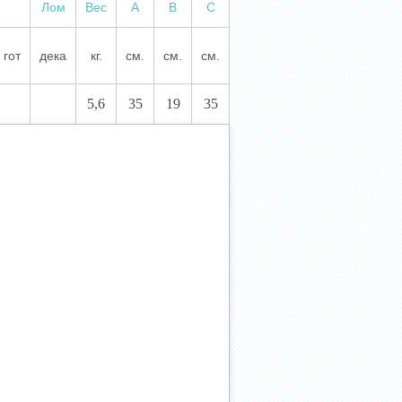
Лом
Вес
А
В
С
гот
дека
кг.
см.
см.
см.
5,6
35
19
35