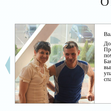
О
Ва
До
Пр
по
Ба
вы
уп
сп