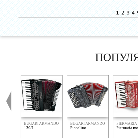
1
2
3
4
ПОПУЛ
BUGARI ARMANDO
BUGARI ARMANDO
PIERMARIA
130/J
Piccolino
Piermaria m