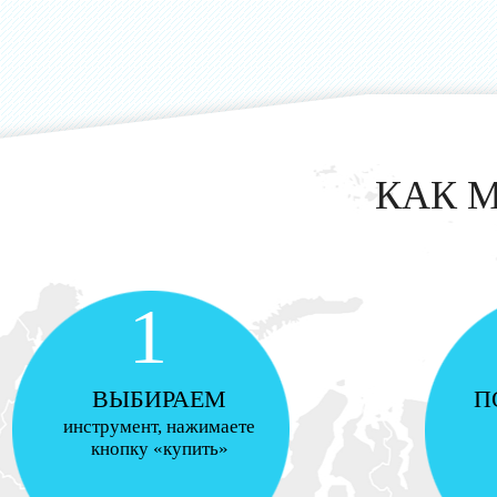
КАК 
1
ВЫБИРАЕМ
П
инструмент, нажимаете
кнопку «купить»