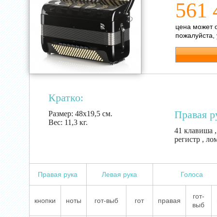
561 
цена может 
пожалуйста,
Кратко:
Правая р
Размер:
48х19,5 см.
Вес:
11,3 кг.
41 клавиша ,
регистр , ло
Правая рука
Левая рука
Голоса
гот-
кнопки
ноты
гот-выб
гот
правая
выб