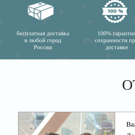
бесплатная доставка
100% гаранти
в любой город
сохранности п
России
доставке
О
Ва