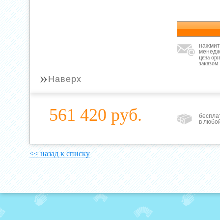
нажмит
менедж
цена ор
заказом
»
Наверх
561 420 руб.
беспла
в любо
<< назад к списку