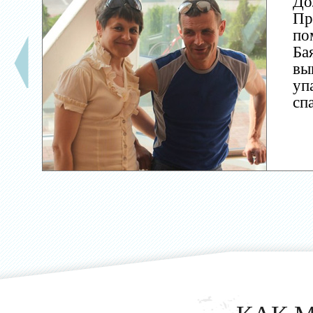
До
Пр
по
Ба
вы
уп
сп