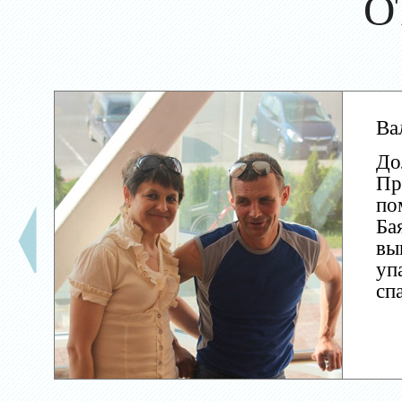
О
Ва
До
Пр
по
Ба
вы
уп
сп