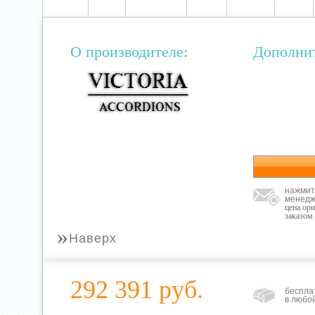
О производителе:
Дополни
нажмит
менедж
цена ор
заказом
»
Наверх
292 391 руб.
беспла
в любо