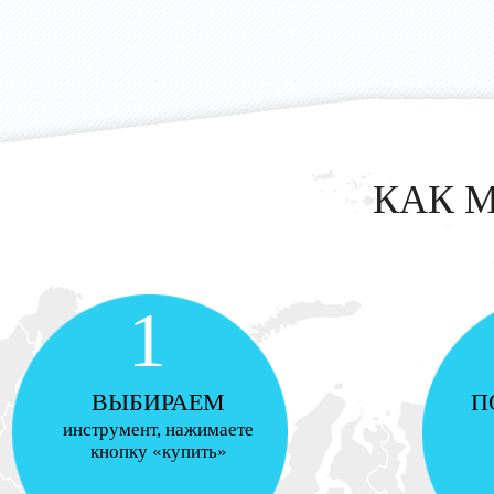
КАК 
1
ВЫБИРАЕМ
П
инструмент, нажимаете
кнопку «купить»