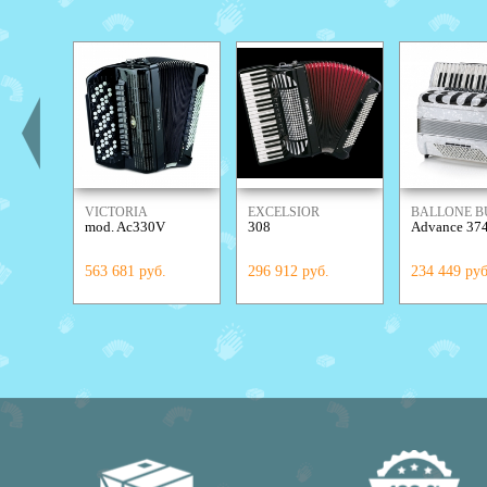
VICTORIA
EXCELSIOR
BALLONE B
mod. Ac330V
308
Advance 374
563 681 руб.
296 912 руб.
234 449 руб