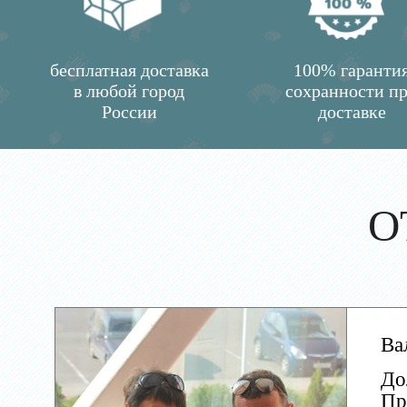
бесплатная доставка
100% гаранти
в любой город
сохранности п
России
доставке
О
Ва
До
Пр