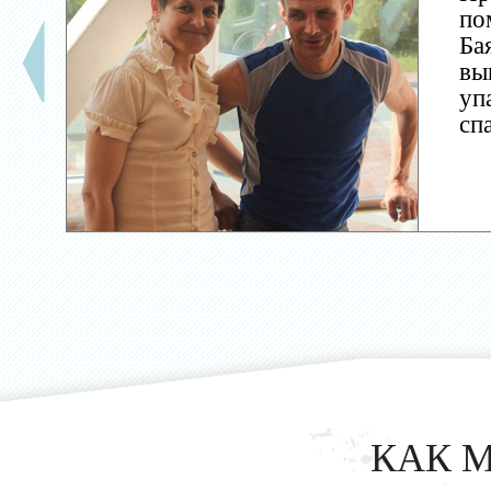
по
Ба
вы
уп
сп
КАК 