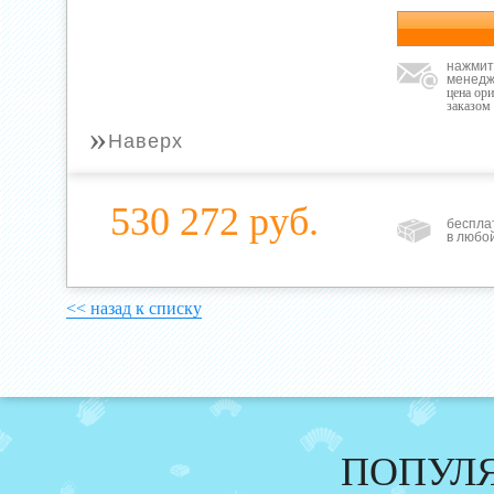
нажмит
менедж
цена ор
заказом
»
Наверх
530 272 руб.
беспла
в любо
<< назад к списку
ПОПУЛ